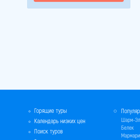
Горящие туры
Популяр
Шарм-Эл
Календарь низких цен
Белек
Поиск туров
Мармари