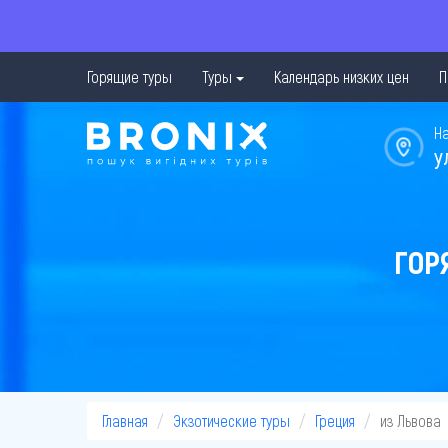
Горящие туры
Туры
Календарь низких цен
П
Н
у
ГОР
Главная
Экзотические туры
Греция
из Львова