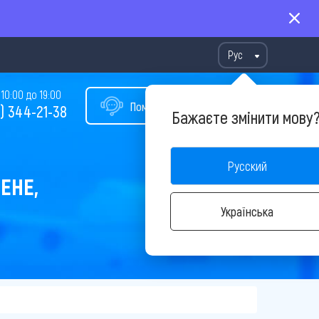
Рус
10:00 до 19:00
Помощь в подборе тура
) 344-21-38
Бажаєте змінити мову
Русский
ЕНЕ,
Українська