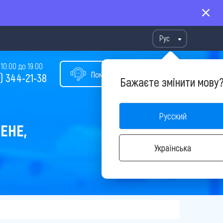
Рус
10:00 до 19:00
Помощь в подборе тура
) 344-21-38
Бажаєте змінити мову
Русский
ЕНЕ,
Українська