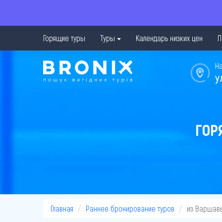
Горящие туры
Туры
Календарь низких цен
П
Н
у
ГОР
Главная
Раннее бронирование туров
из Варшав