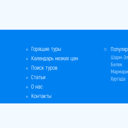
Горящие туры
Популяр
Шарм-Эл
Календарь низких цен
Белек
Поиск туров
Мармари
Статьи
Хургада
О нас
Контакты
Бонусная программа
Ответы на популярные вопросы