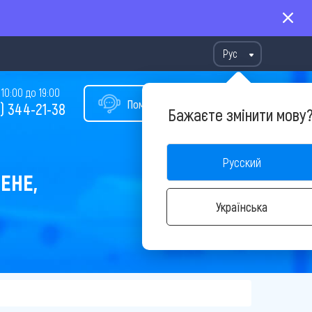
Рус
10:00 до 19:00
Помощь в подборе тура
) 344-21-38
Бажаєте змінити мову
Русский
ЕНЕ,
Українська