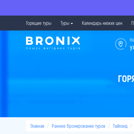
Горящие туры
Туры
Календарь низких цен
П
Н
у
ГОР
Главная
Раннее бронирование туров
Тайланд