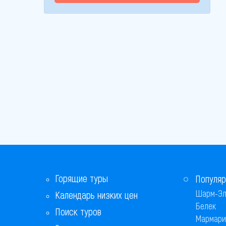
Горящие туры
Популяр
Шарм-Эл
Календарь низких цен
Белек
Поиск туров
Мармари