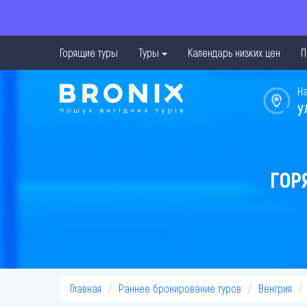
Горящие туры
Туры
Календарь низких цен
П
Н
у
ГОР
Главная
Раннее бронирование туров
Венгрия