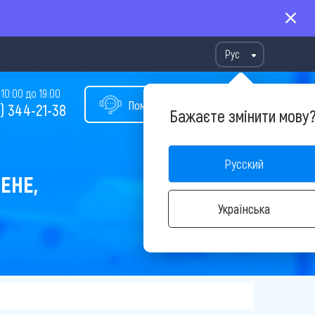
Рус
10:00 до 19:00
Помощь в подборе тура
) 344-21-38
Бажаєте змінити мову
Русский
ЕНЕ,
Українська