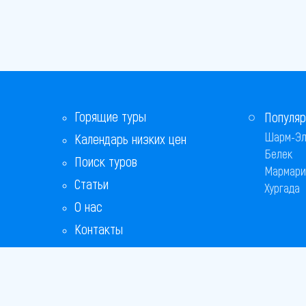
Горящие туры
Популяр
Шарм-Эл
Календарь низких цен
Белек
Поиск туров
Мармари
Статьи
Хургада
О нас
Контакты
Бонусная программа
Ответы на популярные вопросы