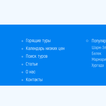
Горящие туры
Популяр
Шарм-Эл
Календарь низких цен
Белек
Поиск туров
Мармари
Статьи
Хургада
О нас
Контакты
Бонусная программа
Ответы на популярные вопросы