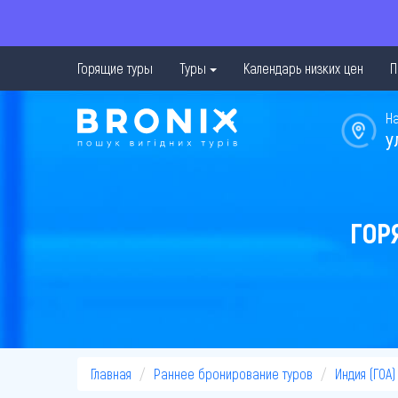
Горящие туры
Туры
Календарь низких цен
П
Н
у
ГОР
Главная
Раннее бронирование туров
Индия (ГОА)