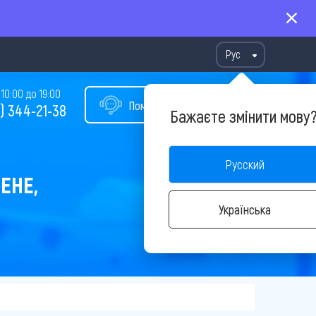
Рус
10:00 до 19:00
Помощь в подборе тура
) 344-21-38
Бажаєте змінити мову
Русский
ЕНЕ,
Українська