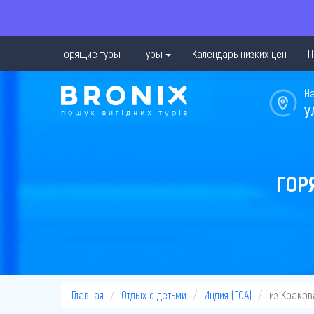
Горящие туры
Туры
Календарь низких цен
П
Н
у
ГОР
Главная
Отдых с детьми
Индия (ГОА)
из Краков