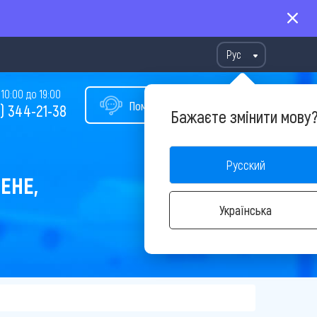
Рус
10:00 до 19:00
Помощь в подборе тура
) 344-21-38
Бажаєте змінити мову
Русский
ЕНЕ,
Українська