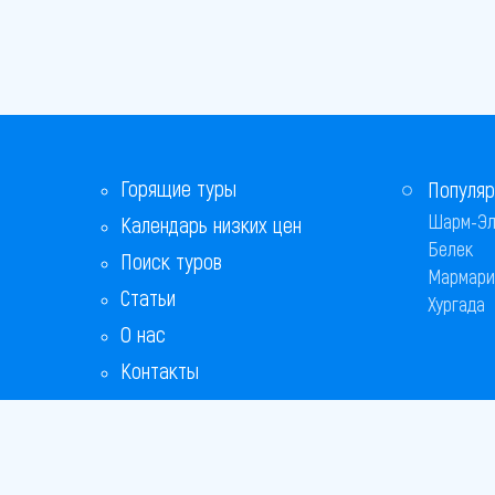
Горящие туры
Популяр
Шарм-Эл
Календарь низких цен
Белек
Поиск туров
Мармари
Статьи
Хургада
О нас
Контакты
Бонусная программа
Ответы на популярные вопросы