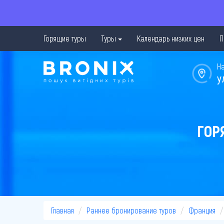
Горящие туры
Туры
Календарь низких цен
П
Н
у
ГОР
Главная
Раннее бронирование туров
Франция