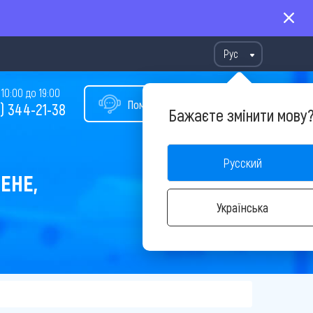
Рус
10:00 до 19:00
Помощь в подборе тура
) 344-21-38
Бажаєте змінити мову
Русский
ЕНЕ,
Українська