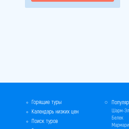
Горящие туры
Популяр
Шарм-Эл
Календарь низких цен
Белек
Поиск туров
Мармари