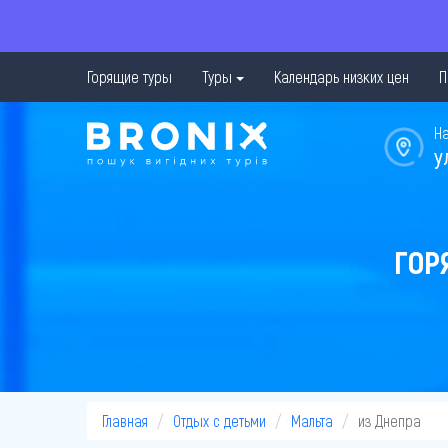
Горящие туры
Туры
Календарь низких цен
П
Н
у
ГОР
Главная
Отдых с детьми
Мальта
из Днепра