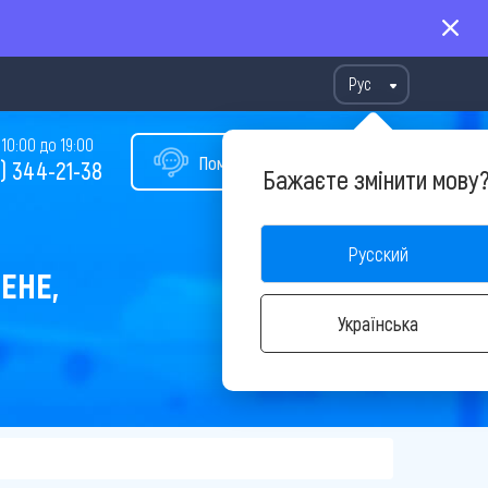
Рус
10:00 до 19:00
Помощь в подборе тура
) 344-21-38
Бажаєте змінити мову
Русский
ЕНЕ,
Українська