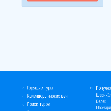
Горящие туры
Популяр
Шарм-Эл
Календарь низких цен
Белек
Поиск туров
Мармари