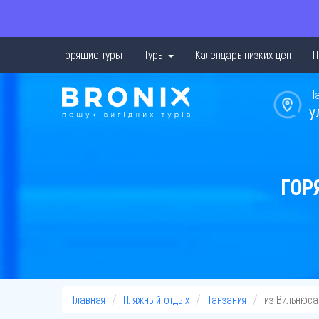
Горящие туры
Туры
Календарь низких цен
П
Н
у
ГОР
Главная
Пляжный отдых
Танзания
из Вильнюса