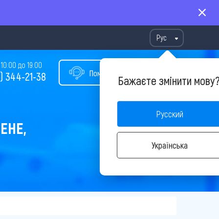
Рус
10:00 до 19:00
Помощь в подборе тура
) 344-21-38
Бажаєте змінити мову
Русский
ЕНЕ,
Українська