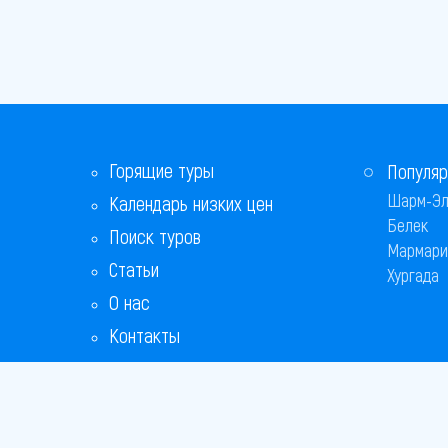
Горящие туры
Популяр
Шарм-Эл
Календарь низких цен
Белек
Поиск туров
Мармари
Статьи
Хургада
О нас
Контакты
Бонусная программа
Ответы на популярные вопросы