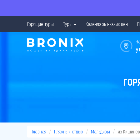
Горящие туры
Туры
Календарь низких цен
П
Н
у
ГОР
Главная
Пляжный отдых
Мальдивы
из Кишине