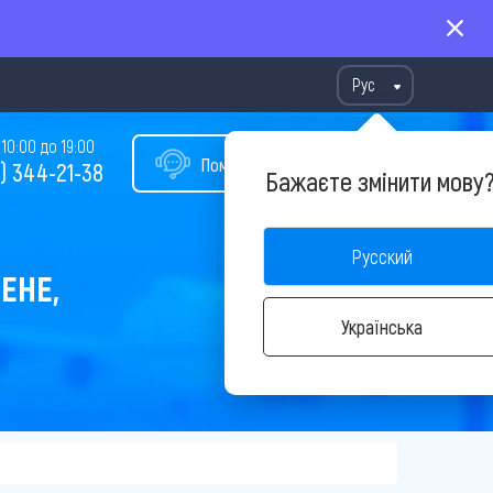
Рус
10:00 до 19:00
Помощь в подборе тура
) 344-21-38
Бажаєте змінити мову
Русский
ЕНЕ,
Українська