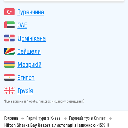
Туреччина
ОАЕ
Домінікана
Сейшели
Маврикій
Єгипет
Грузія
*(Ціна вказана за 1 особу, при двох місцевому розміщення)
Головна
Гарячі тури з Києва
Гарячий тур в Єгипет
Hilton Sharks Bay Resort в листопаді зі знижкою -15% !!!