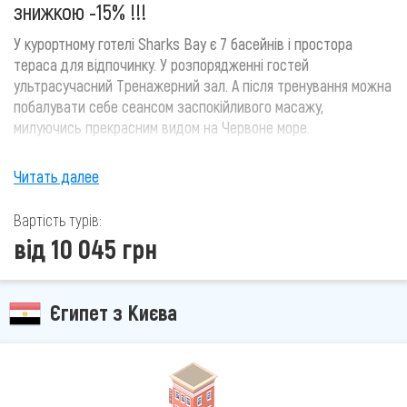
знижкою -15% !!!
У курортному готелі Sharks Bay є 7 басейнів і простора
тераса для відпочинку. У розпорядженні гостей
ультрасучасний Тренажерний зал. А після тренування можна
побалувати себе сеансом заспокійливого масажу,
милуючись прекрасним видом на Червоне море.
Крім того, можна досліджувати узбережжя Червоного моря
Читать далее
під керівництвом співробітників професійного дайвінг-
центру. Діти чудово відпочинуть в дитячому клубі,
Вартість турів:
купаючись в окремому затіненому басейні і беручи участь в
від 10 045 грн
різних заходах разом з командою аніматорів.
Єгипет з Києва