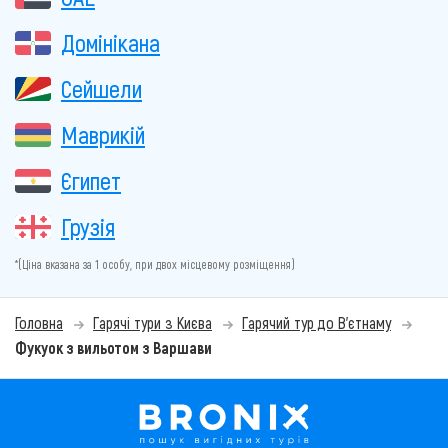
Домінікана
Сейшели
Маврикій
Єгипет
Грузія
*(Ціна вказана за 1 особу, при двох місцевому розміщення)
Головна
Гарячі тури з Києва
Гарячий тур до В'єтнаму
Фукуок з вильотом з Варшави