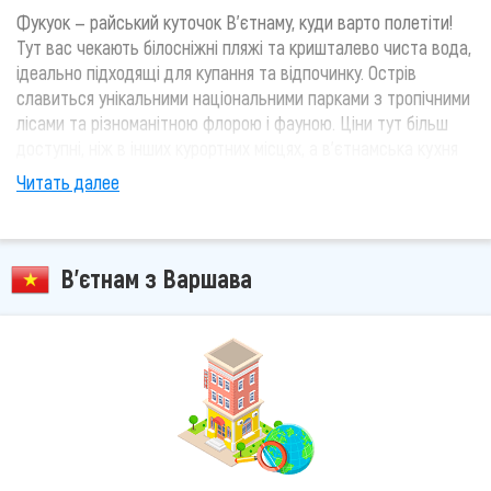
Фукуок — райський куточок В'єтнаму, куди варто полетіти!
Тут вас чекають білосніжні пляжі та кришталево чиста вода,
ідеально підходящі для купання та відпочинку. Острів
славиться унікальними національними парками з тропічними
лісами та різноманітною флорою і фауною. Ціни тут більш
доступні, ніж в інших курортних місцях, а в'єтнамська кухня
порадує свіжими морепродуктами та екзотичними фруктами.
Читать далее
Крім того, на Фукуоці багато цікавих храмів та місцевих
традицій, які обов'язково варто побачити. Фукуок — це
ідеальне місце для відпочинку та пригод!
В'єтнам з Варшава