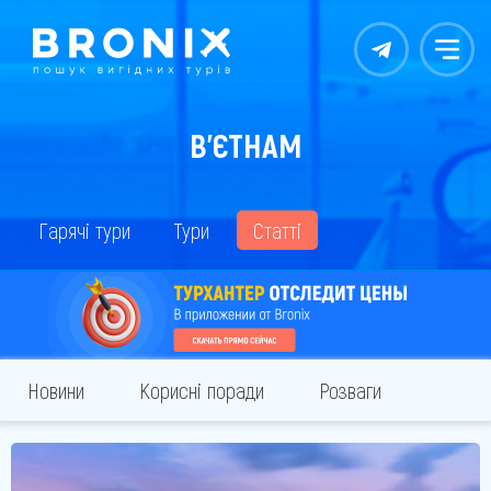
Контакты
Меню
В'ЄТНАМ
Гарячі тури
Тури
Статті
Новини
Корисні поради
Розваги