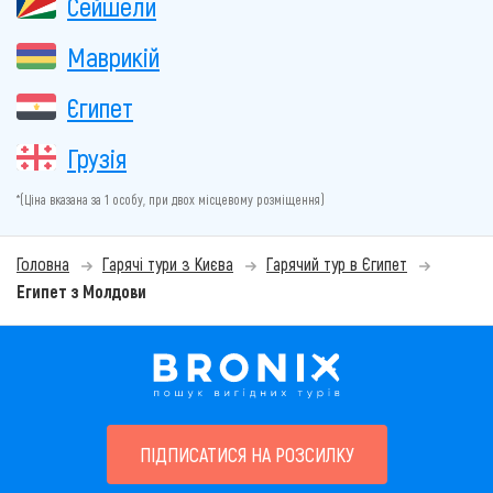
Сейшели
Маврикій
Єгипет
Грузія
*(Ціна вказана за 1 особу, при двох місцевому розміщення)
Головна
Гарячі тури з Києва
Гарячий тур в Єгипет
Египет з Молдови
ПІДПИСАТИСЯ НА РОЗСИЛКУ