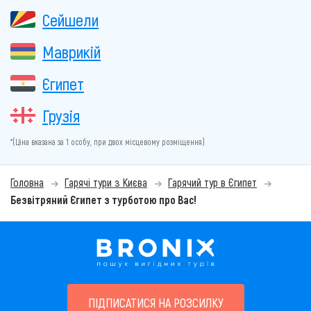
Сейшели
Маврикій
Єгипет
Грузія
*(Ціна вказана за 1 особу, при двох місцевому розміщення)
Головна
Гарячі тури з Києва
Гарячий тур в Єгипет
Безвітряний Єгипет з турботою про Вас!
ПІДПИСАТИСЯ НА РОЗСИЛКУ