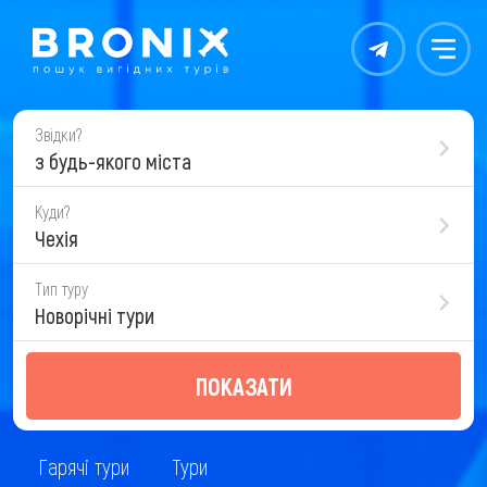
Контакты
Меню
Звідки?
з будь-якого міста
Куди?
Чехія
Тип туру
Новорічні тури
ПОКАЗАТИ
Гарячі тури
Тури