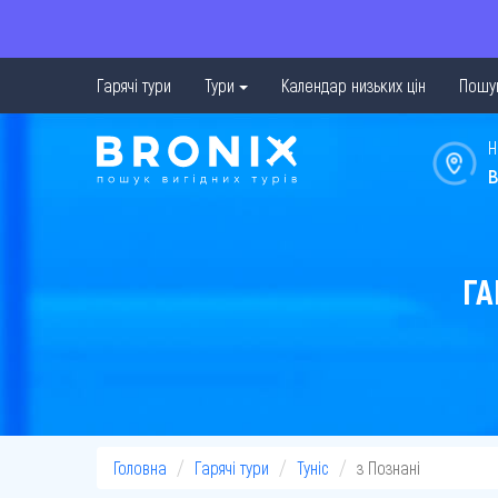
Гарячі тури
Тури
Календар низьких цін
Пошук
Н
в
ГА
Головна
Гарячі тури
Туніс
з Познані