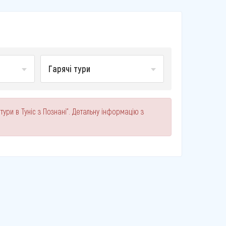
Гарячі тури
тури в Туніс з Познані". Детальну інформацію з