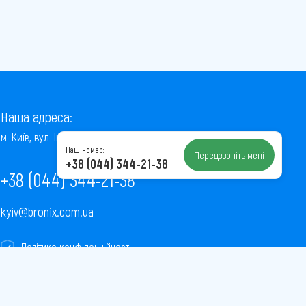
Наша адреса:
м. Київ, вул. Інститутська, 22/7, оф. 41
Наш номер:
Передзвоніть мені
+38 (044) 344-21-38
+38 (044) 344-21-38
kyiv@bronix.com.ua
Політика конфіденційності
Пользовательское соглашение
Публічна оферта
Карта сайту