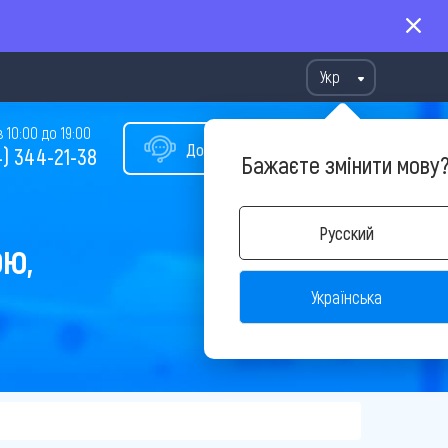
Укр
10:00 до 19:00
Допомога у виборі туру
) 344-21-38
Бажаєте змінити мову
Русский
ОЮ,
Українська