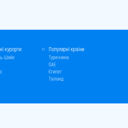
ні курорти
Популярні країни
ь-Шейх
Туреччина
ОАЕ
с
Єгипет
Таїланд