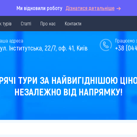
Ми відновили роботу
Дізнатися детальніше
 турів
Статті
Про нас
Контакти
аша адреса
Працюємо з 
ул. Інститутська, 22/7, оф. 41, Київ
+38 (044
РЯЧІ ТУРИ ЗА НАЙВИГІДНІШОЮ ЦІН
НЕЗАЛЕЖНО ВІД НАПРЯМКУ!