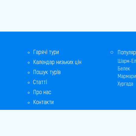
Гарячі тури
Популяр
Шарм-Ел
Календар низьких цін
Белек
Пошук турів
Мармари
Статті
Хургада
Про нас
Контакти
Бонусна програма
Відповіді на популярні питання