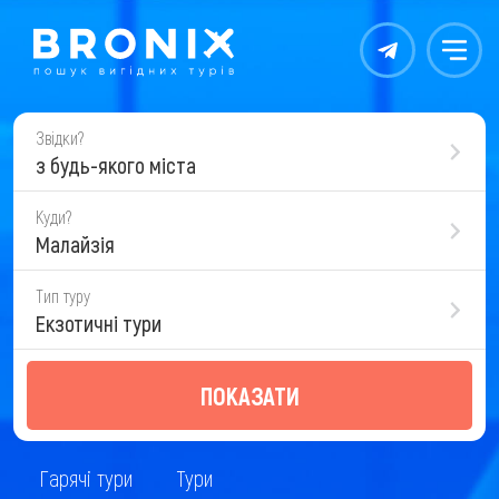
Контакты
Меню
Звідки?
з будь-якого міста
Куди?
Малайзія
Тип туру
Екзотичні тури
ПОКАЗАТИ
Гарячі тури
Тури