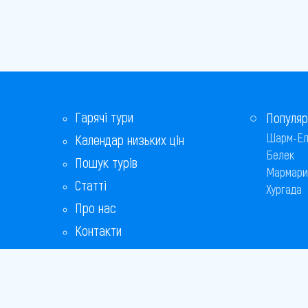
Гарячі тури
Популяр
Шарм-Ел
Календар низьких цін
Белек
Пошук турів
Мармари
Статті
Хургада
Про нас
Контакти
Бонусна програма
Відповіді на популярні питання