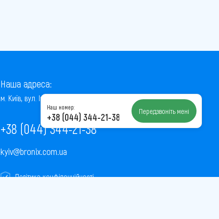
Наша адреса:
м. Київ, вул. Інститутська, 22/7, оф. 41
Наш номер:
Передзвоніть мені
+38 (044) 344-21-38
+38 (044) 344-21-38
kyiv@bronix.com.ua
Політика конфіденційності
Пользовательское соглашение
Публічна оферта
Карта сайту