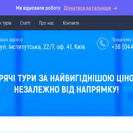
Ми відновили роботу
Дізнатися детальніше
 турів
Статті
Про нас
Контакти
аша адреса
Працюємо з 
ул. Інститутська, 22/7, оф. 41, Київ
+38 (044
РЯЧІ ТУРИ ЗА НАЙВИГІДНІШОЮ ЦІН
НЕЗАЛЕЖНО ВІД НАПРЯМКУ!