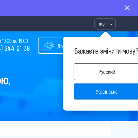
Укр
10:00 до 19:00
Допомога у виборі туру
) 344-21-38
Бажаєте змінити мову
Русский
ОЮ,
Українська