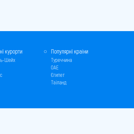
ні курорти
Популярні країни
ь-Шейх
Туреччина
ОАЕ
с
Єгипет
Таїланд