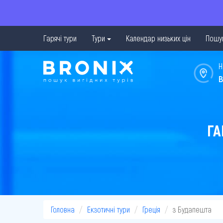
Гарячі тури
Тури
Календар низьких цін
Пошук
Н
в
ГА
Головна
Екзотичні тури
Греція
з Будапешта