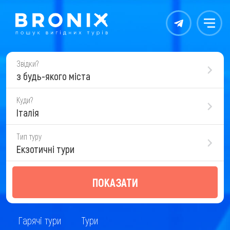
Контакты
Меню
Звідки?
з будь-якого міста
Куди?
Італія
Тип туру
Екзотичні тури
ПОКАЗАТИ
Гарячі тури
Тури