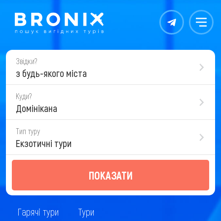
Контакты
Меню
Звідки?
з будь-якого міста
Куди?
Домінікана
Тип туру
Екзотичні тури
ПОКАЗАТИ
Гарячі тури
Тури