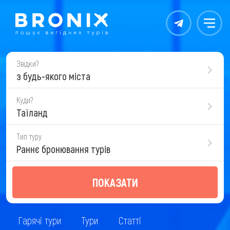
Контакты
Меню
Звідки?
з будь-якого міста
Куди?
Таїланд
Тип туру
Раннє бронювання турів
ПОКАЗАТИ
Гарячі тури
Тури
Статті