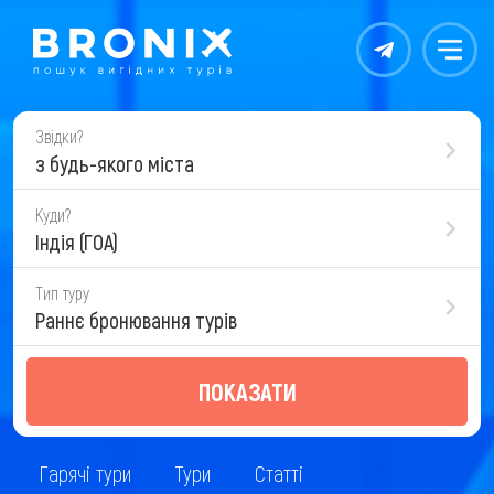
Контакты
Меню
Звідки?
з будь-якого міста
Куди?
Індія (ГОА)
Тип туру
Раннє бронювання турів
ПОКАЗАТИ
Гарячі тури
Тури
Статті