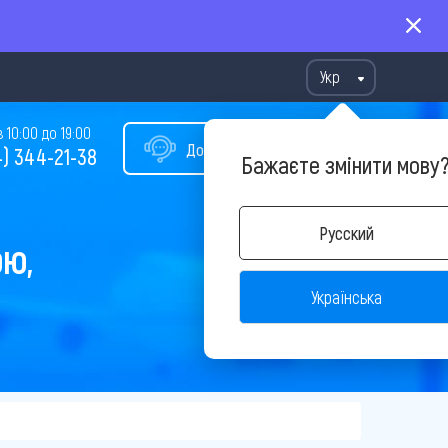
Укр
10:00 до 19:00
Допомога у виборі туру
) 344-21-38
Бажаєте змінити мову
Русский
ОЮ,
Українська