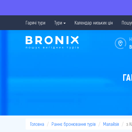
Гарячі тури
Тури
Календар низьких цін
Пошук
Н
в
ГА
Головна
Раннє бронювання турів
Малайзія
з 