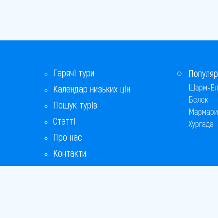
Гарячі тури
Популяр
Шарм-Ел
Календар низьких цін
Белек
Пошук турів
Мармари
Статті
Хургада
Про нас
Контакти
Бонусна програма
Відповіді на популярні питання