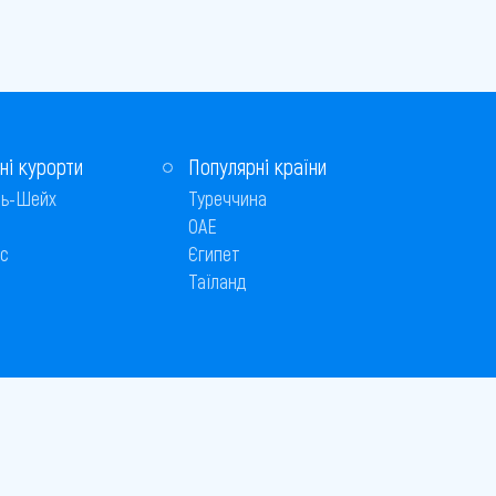
ні курорти
Популярні країни
ь-Шейх
Туреччина
ОАЕ
с
Єгипет
Таїланд