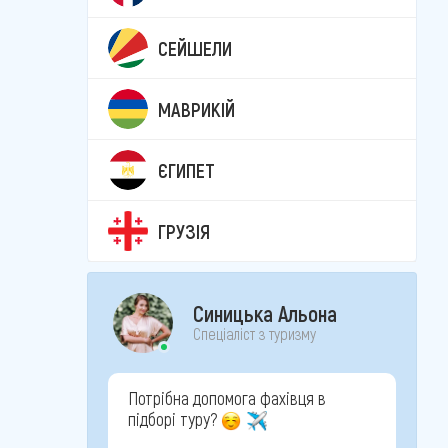
СЕЙШЕЛИ
МАВРИКІЙ
ЄГИПЕТ
ГРУЗІЯ
Синицька Альона
Спеціаліст з туризму
Потрібна допомога фахівця в
підборі туру?