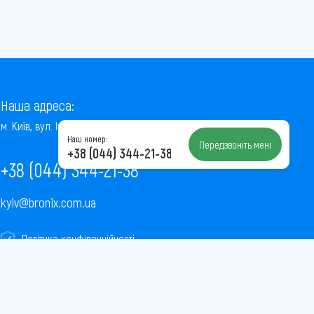
Наша адреса:
м. Київ, вул. Інститутська, 22/7, оф. 41
Наш номер:
Передзвоніть мені
+38 (044) 344-21-38
+38 (044) 344-21-38
kyiv@bronix.com.ua
Політика конфіденційності
Пользовательское соглашение
Публічна оферта
Карта сайту