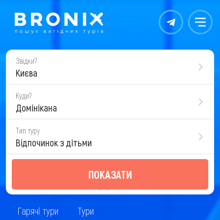
Контакты
Меню
Звідки?
Києва
Куди?
Домінікана
Тип туру
Відпочинок з дітьми
ПОКАЗАТИ
Гарячі тури
Тури