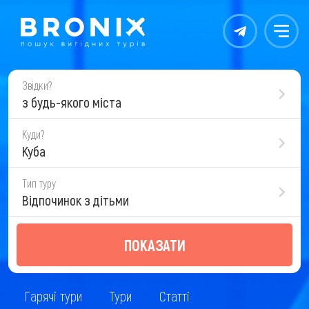
Контакты
Меню
Звідки?
з будь-якого міста
Куди?
Куба
Тип туру
Відпочинок з дітьми
ПОКАЗАТИ
Гарячі тури
Тури
Статті