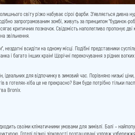
олишнього світу різко набуває сірої фарби. З'являється дивна н
 подібно запрограмованим зомбі, живуть за принципом "будинок-ро
досягає критичних позначок. Свідомість наполегливо пропонує дві
 на звільнення.
", нездатні всидіти на одному місці. Подібні представники суспіл
-Ланка і багато інших країн! Щорічні перекочування з рідних вогки
, ідеальних для відпочинку в зимовий час. Порівняно низькі ціни
тів в готелях-хіба це не прекрасно? Вам буде потрібно тільки пас
ва Bronix.
 підходить своїми кліматичними умовами для зимівлі. Балі – найпоп
ктурою. Готелі різної зірковості розташовані уздовж узбережжя