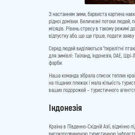
З настанням зими, барвиста картина навк
рідної домівки. Величезні потоки людей,
місяців. Рівень стресу в такому режимі 
відпустку або, що ще гірше, подати заяву
Серед людей виділяються "перелітні птахи
для зимівлі: Таїланд, Індонезія, ОАЕ, Шрі
фарби.
Наша команда зібрала список теплих країн
на піщаних пляжах і мала кількість турис
ваших подорожей – туристичного агентст
Індонезія
Країна в Південно-Східній Азії, відмінно
високорозвиненою туристичною інфрастру