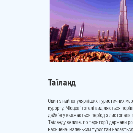
Таїланд
Один з найпопулярніших туристичних маршр
курорту. Місцеві готелі виділяються порі
дайвінгу вважається період з листопада п
Таїланду велике: по території держави ро
насичена: маленьким туристам надається 