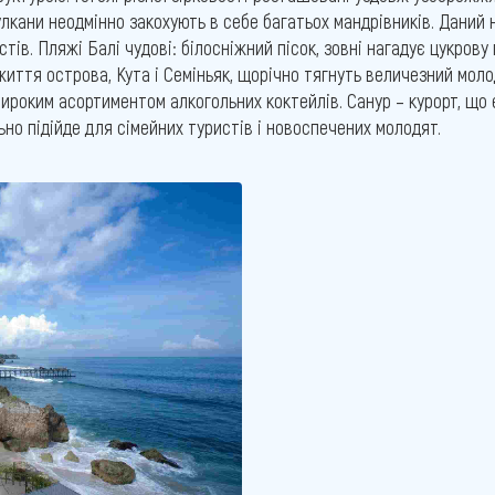
вулкани неодмінно закохують в себе багатьох мандрівників. Дани
ів. Пляжі Балі чудові: білосніжний пісок, зовні нагадує цукрову
життя острова, Кута і Семіньяк, щорічно тягнуть величезний мол
широким асортиментом алкогольних коктейлів. Санур – курорт, що
но підійде для сімейних туристів і новоспечених молодят.