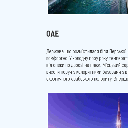
ОАЕ
Держава, що розмістилася біля Перської з
комфортно. У холодну пору року температ
від спеки по дорозі на пляж. Місцевий се
висоти поруч з колоритними базарами з ві
екзотичного арабського колориту. Вперше