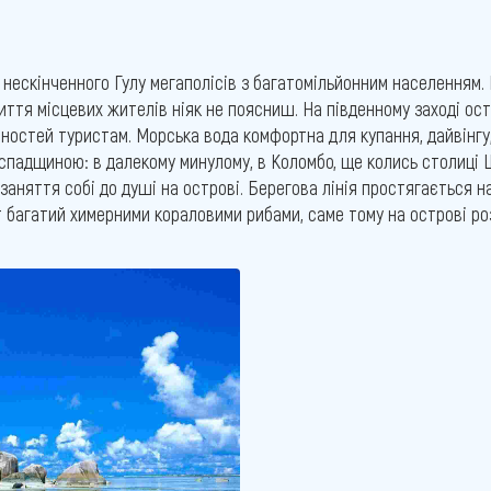
нескінченного Гулу мегаполісів з багатомільйонним населенням. 
ття місцевих жителів ніяк не поясниш. На південному заході ост
остей туристам. Морська вода комфортна для купання, дайвінгу, 
 спадщиною: в далекому минулому, в Коломбо, ще колись столиці 
аняття собі до душі на острові. Берегова лінія простягається на 
т багатий химерними кораловими рибами, саме тому на острові р