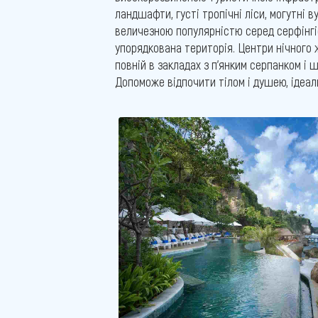
ландшафти, густі тропічні ліси, могутні 
величезною популярністю серед серфінгіст
упорядкована територія. Центри нічного 
повній в закладах з п'янким серпанком і 
Допоможе відпочити тілом і душею, ідеаль