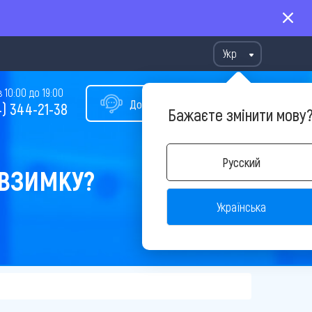
Укр
10:00 до 19:00
Допомога у виборі туру
) 344-21-38
Бажаєте змінити мову
Русский
 ВЗИМКУ?
Українська