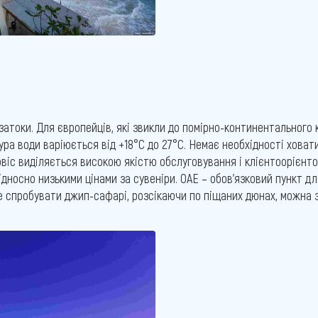
атоки. Для європейців, які звикли до помірно-континентального к
ура води варіюється від +18°С до 27°С. Немає необхідності ховат
рвіс виділяється високою якістю обслуговування і клієнтоорієнт
дносно низькими цінами за сувеніри. ОАЕ – обов'язковий пункт д
 спробувати джип-сафарі, розсікаючи по піщаних дюнах, можна з