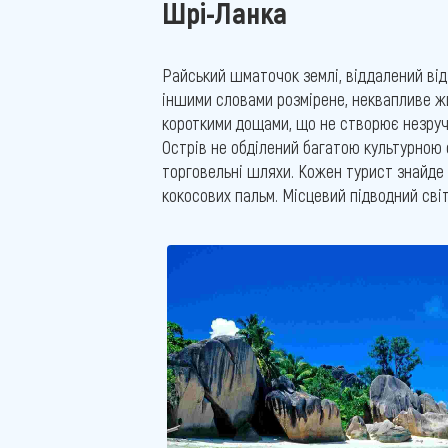
Шрі-Ланка
Райський шматочок землі, віддалений від 
іншими словами розмірене, неквапливе жи
короткими дощами, що не створює незручн
Острів не обділений багатою культурною
торговельні шляхи. Кожен турист знайде з
кокосових пальм. Місцевий підводний сві