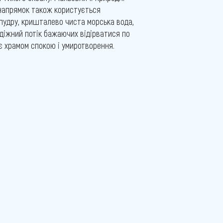
й напрямок також користується
 пудру, кришталево чиста морська вода,
одіжний потік бажаючих відірватися по
 є храмом спокою і умиротворення.