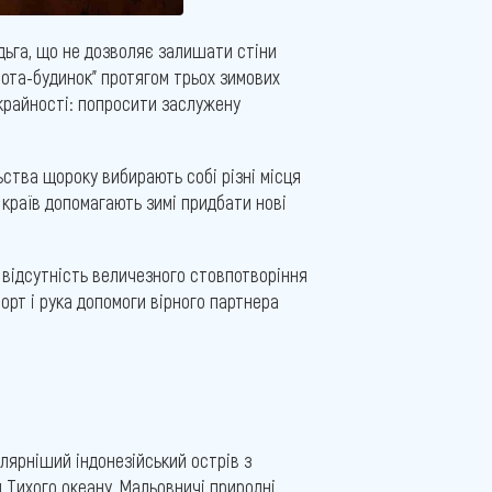
удьга, що не дозволяє залишати стіни
бота-будинок" протягом трьох зимових
 крайності: попросити заслужену
ьства щороку вибирають собі різні місця
х країв допомагають зимі придбати нові
, відсутність величезного стовпотворіння
порт і рука допомоги вірного партнера
улярніший індонезійський острів з
 Тихого океану. Мальовничі природні