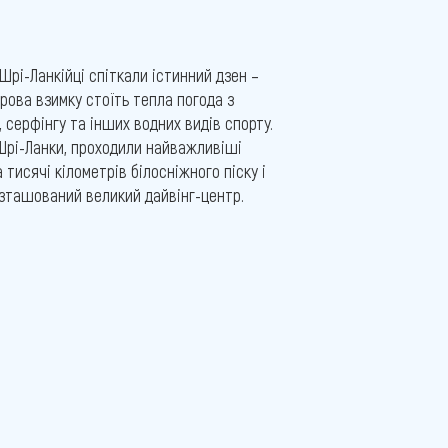
Шрі-Ланкійці спіткали істинний дзен –
рова взимку стоїть тепла погода з
серфінгу та інших водних видів спорту.
Шрі-Ланки, проходили найважливіші
тисячі кілометрів білосніжного піску і
озташований великий дайвінг-центр.