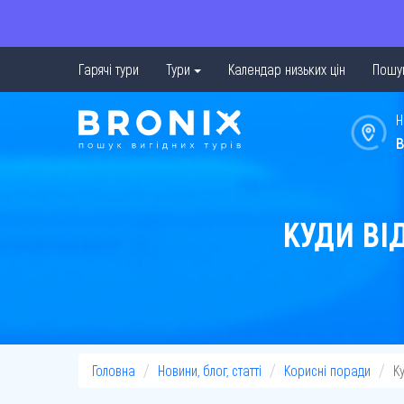
Гарячі тури
Тури
Календар низьких цін
Пошук
Н
в
КУДИ ВІ
Головна
Новини, блог, статті
Корисні поради
К