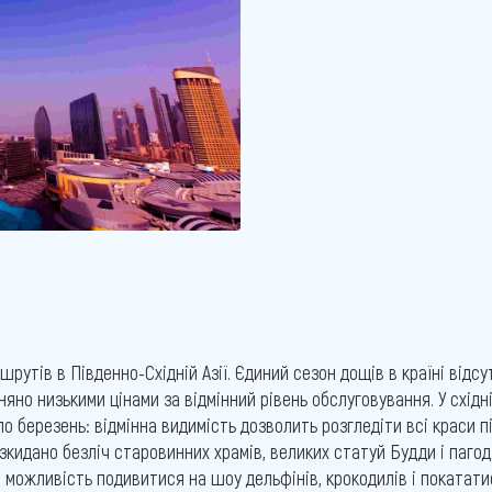
утів в Південно-Східній Азії. Єдиний сезон дощів в країні відсу
вняно низькими цінами за відмінний рівень обслуговування. У схід
о березень: відмінна видимість дозволить розгледіти всі краси п
зкидано безліч старовинних храмів, великих статуй Будди і пагод
можливість подивитися на шоу дельфінів, крокодилів і покатати