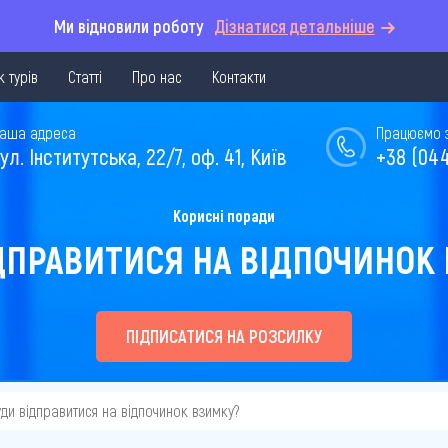
Ми відновили роботу
Дізнатися детальніше
 турів
Статті
Про нас
Контакти
аша адреса
Працюємо з 
ул. Інститутська, 22/7, оф. 41, Київ
+38 (044
Корисні поради
ДПРАВИТИСЯ НА ВІДПОЧИНОК
ПІДПИСАТИСЯ НА РОЗСИЛКУ
уди відправитися на відпочинок взимку?