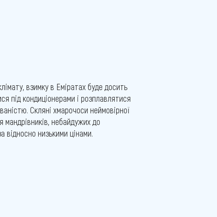
лімату, взимку в Еміратах буде досить
ися під кондиціонерами і розплавлятися
ованістю. Скляні хмарочоси неймовірної
ля мандрівників, небайдужих до
а відносно низькими цінами.