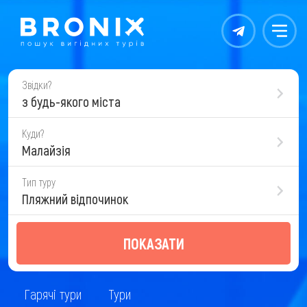
Контакты
Меню
Звідки?
з будь-якого міста
Куди?
Малайзія
Тип туру
Пляжний відпочинок
ПОКАЗАТИ
Гарячі тури
Тури