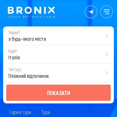
Контакты
Меню
Звідки?
з будь-якого міста
Куди?
Італія
Тип туру
Пляжний відпочинок
ПОКАЗАТИ
Гарячі тури
Тури