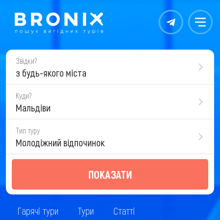
Контакты
Меню
Звідки?
з будь-якого міста
Куди?
Мальдіви
Тип туру
Молодіжний відпочинок
ПОКАЗАТИ
Гарячі тури
Тури
Статті