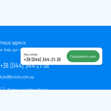
Наша адреса:
м. Київ, вул. Інститутська, 22/7, оф. 41
Наш номер:
Передзвоніть мені
+38 (044) 344-21-38
+38 (044) 344-21-38
kyiv@bronix.com.ua
Політика конфіденційності
Пользовательское соглашение
Публічна оферта
Карта сайту