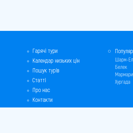
Гарячі тури
Популяр
Шарм-Ел
Календар низьких цін
Белек
Пошук турів
Мармари
Статті
Хургада
Про нас
Контакти
Бонусна програма
Відповіді на популярні питання