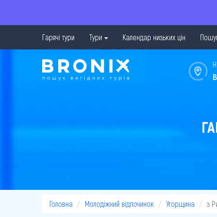
Гарячі тури
Тури
Календар низьких цін
Пошук
Н
в
ГА
Головна
Молодіжний відпочинок
Угорщина
з Р