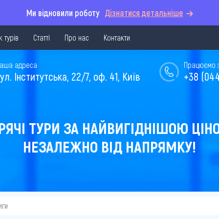
Ми відновили роботу
Дізнатися детальніше
 турів
Статті
Про нас
Контакти
аша адреса
Працюємо з 
ул. Інститутська, 22/7, оф. 41, Київ
+38 (044
РЯЧІ ТУРИ ЗА НАЙВИГІДНІШОЮ ЦІН
НЕЗАЛЕЖНО ВІД НАПРЯМКУ!
иги