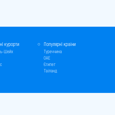
ні курорти
Популярні країни
ь-Шейх
Туреччина
ОАЕ
с
Єгипет
Таїланд