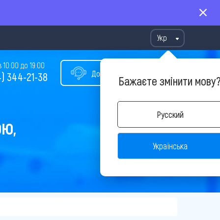
Укр
10:00 до 19:00
Допомога у виборі туру
) 344-21-38
Бажаєте змінити мову
Русский
ОЮ,
Українська