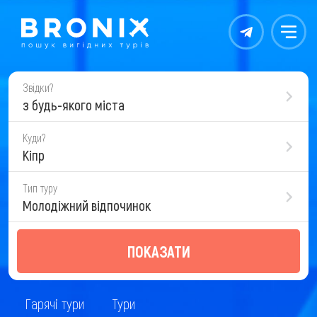
Контакты
Меню
Звідки?
з будь-якого міста
Куди?
Кіпр
Тип туру
Молодіжний відпочинок
ПОКАЗАТИ
Гарячі тури
Тури