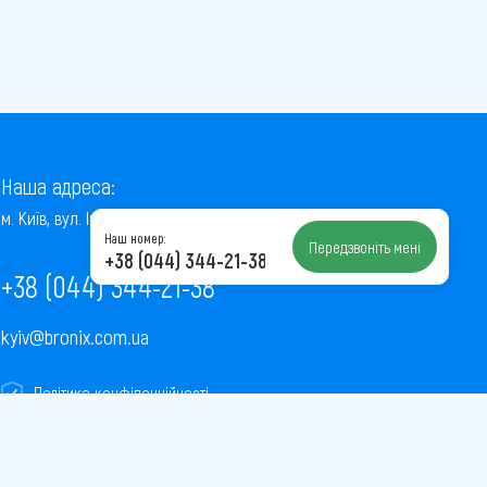
Наша адреса:
м. Київ, вул. Інститутська, 22/7, оф. 41
Наш номер:
Передзвоніть мені
+38 (044) 344-21-38
+38 (044) 344-21-38
kyiv@bronix.com.ua
Політика конфіденційності
Пользовательское соглашение
Публічна оферта
Карта сайту