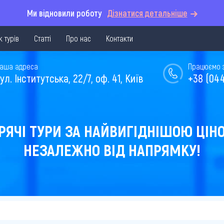
Ми відновили роботу
Дізнатися детальніше
 турів
Статті
Про нас
Контакти
аша адреса
Працюємо з 
ул. Інститутська, 22/7, оф. 41, Київ
+38 (044
РЯЧІ ТУРИ ЗА НАЙВИГІДНІШОЮ ЦІН
НЕЗАЛЕЖНО ВІД НАПРЯМКУ!