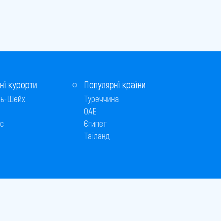
ні курорти
Популярні країни
ь-Шейх
Туреччина
ОАЕ
с
Єгипет
Таїланд