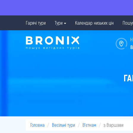
Гарячі тури
Тури
Календар низьких цін
Пошук
Н
в
ГА
Головна
Весільні тури
В'єтнам
з Варшави