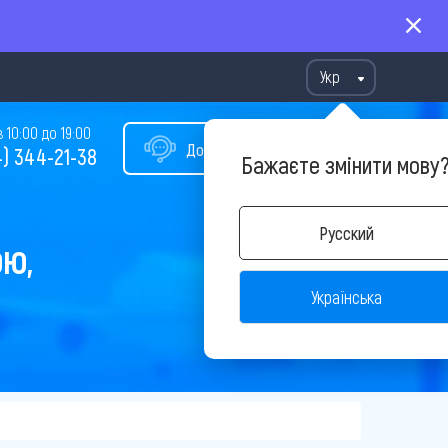
Укр
10:00 до 19:00
Допомога у виборі туру
) 344-21-38
Бажаєте змінити мову
Русский
ОЮ,
Українська