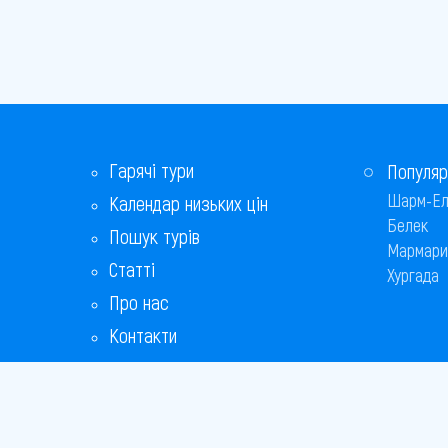
Гарячі тури
Популяр
Шарм-Ел
Календар низьких цін
Белек
Пошук турів
Мармари
Статті
Хургада
Про нас
Контакти
Бонусна програма
Відповіді на популярні питання