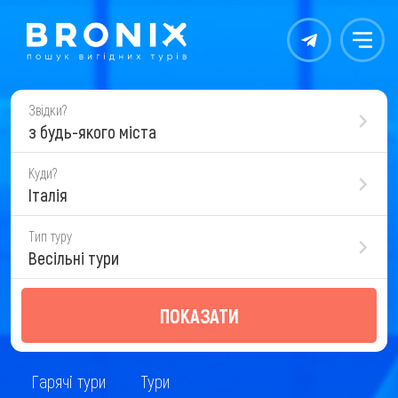
Контакты
Меню
Звідки?
з будь-якого міста
Куди?
Італія
Тип туру
Весільні тури
ПОКАЗАТИ
Гарячі тури
Тури