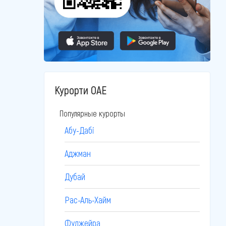
Курорти ОАЕ
Популярные курорты
Абу-Дабі
Аджман
Дубай
Рас-Аль-Хайм
Фуджейра