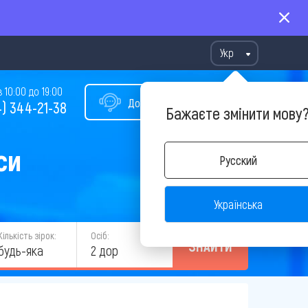
Укр
10:00 до 19:00
Допомога у виборі туру
) 344-21-38
Бажаєте змінити мову
си
Русский
Українська
Кількість зірок:
Осіб:
ЗНАЙТИ
будь-яка
2 дор