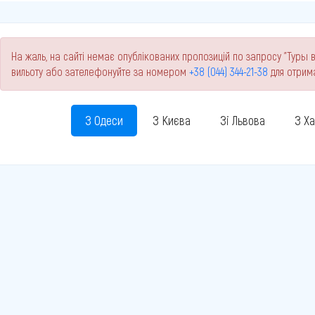
На жаль, на сайті немає опублікованих пропозицій по запросу "Туры в
вильоту або зателефонуйте за номером
+38 (044) 344-21-38
для отрим
З Одеси
З Києва
Зі Львова
З Х