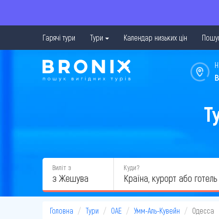
Гарячі тури
Тури
Календар низьких цін
Пошук
Н
в
Т
Виліт з
Куди?
з Жешува
Головна
Тури
ОАЕ
Умм-Аль-Кувейн
Одесса