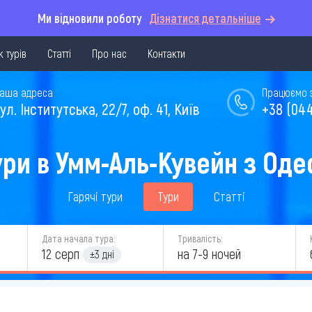
Ми відновили роботу
Дізнатися детальніше
 турів
Статті
Про нас
Контакти
аша адреса
Працюємо з 
ул. Інститутська, 22/7, оф. 41, Київ
+38 (044
ури в Умм-Аль-Кувейн з Оде
Гарячі тури
Тури
Статті
Дата начала тура:
Тривалість:
12 серп
на 7-9 ночей
±3 дні