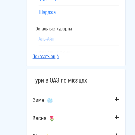
Шарджа
Остальные курорты
Аль-Айн
Умм-Аль-Кувейн
Показать ещё
Тури в ОАЭ по місяцях
Зима
Весна