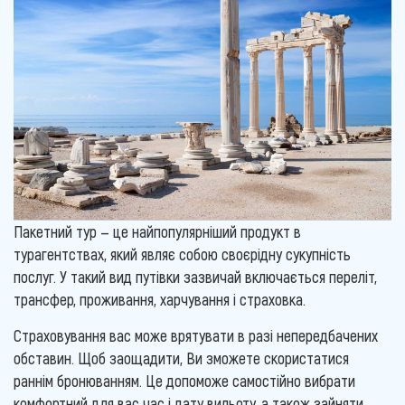
Пакетний тур — це найпопулярніший продукт в
турагентствах, який являє собою своєрідну сукупність
послуг. У такий вид путівки зазвичай включається переліт,
трансфер, проживання, харчування і страховка.
Страховування вас може врятувати в разі непередбачених
обставин. Щоб заощадити, Ви зможете скористатися
раннім бронюванням. Це допоможе самостійно вибрати
комфортний для вас час і дату вильоту, а також зайняти