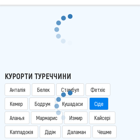
КУРОРТИ ТУРЕЧЧИНИ
Анталія
Белек
Стамбул
Фетхіє
Кемер
Бодрум
Кушадаси
Сіде
Аланья
Мармарис
Измир
Кайсері
Каппадокія
Дідім
Даламан
Чешме