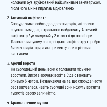
колонами був зруйнований найсильнішим землетрусом,
після чого він не підлягав відновленню.
Античний амфітеатр
Споруда являє собою два десятки рядів, які плавно
спускаються до центрального майданчику. Античний
амфітеатр був зведений у 2 столітті до нашої ери.
Далеко в минулому на сцені цього амфітеатру хоробро
билися гладіатори, а актори виступали з різними
виступами.
Арочні ворота
На сьогоднішній день, вони є головними міськими
воротами. Висота арочних воріт в Сіде становить
близько 6 метрів. Незважаючи на те, що споруда часто
реставрувалася, навіть сьогодні вони можуть вразити
туристів своєю величністю.
Археологічний музей