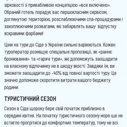
зірковості з привабливою концепцією «все включено».
Обраний готель порадує вас першокласним сервісом,
доглянутою територією, розслаблюючими спа-процедурами і
захоплюючими розвагами, які забарвлять вашу відпустку
яскравими фарбами!
Ціни на тури до Сіде з України сильно варіюються. Кожен
туроператор розміщує спеціальні пропозиції, як «раннє
бронювання» та «гарячі тури», які допоможуть заощадити
на власному відпочинку не в шкоду якості. Завдяки їм, ви
зможете заощадити до -40% від повної вартості туру. Це
значно допоможе скоротити витрати вашого бюджету
родини.
ТУРИСТИЧНИЙ СЕЗОН
Сезон в Сіде щороку бере свій початок приблизно в
середині квітня. На початку туристичного сезону море ще не
встигло прогрітися до комфортних температур, тому не всі