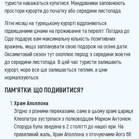
туристи наважаться купатися. Мандрівники заповнюють
простори курорти до початку або середини листопада.
Літні місяці на турецькому курорті відрізняються
підвищеними цінами на проживання та переліт. Поїздка до
Сіде подарує вам максимальну кількість позитивних
вражень, якщо запланувати свою подорож на осінні дати.
Оксамитовий сезон тут охоплює період з середини жовтня
до середини листопада. В цей час туристи залишають
курорт, море все ще залишається теплим, а ціни
нормалізуються.
ПАМ'ЯТКИ: ЩО ПОДИВИТИСЯ?
Храм Аполлона
Згідно з різними переказами, саме в цьому храмі цариця
Клеопатра зустрілася з полководцем Марком Антонієм.
Споруда була зведена в 2 столітті до нашої ери. На
превеликий жаль, Храм Аполлона з оточуючими його 66