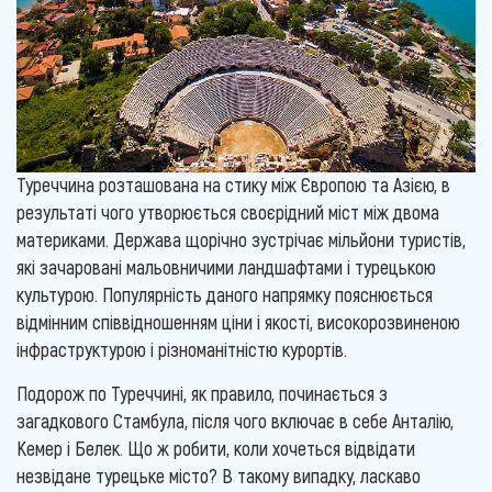
Туреччина розташована на стику між Європою та Азією, в
результаті чого утворюється своєрідний міст між двома
материками. Держава щорічно зустрічає мільйони туристів,
які зачаровані мальовничими ландшафтами і турецькою
культурою. Популярність даного напрямку пояснюється
відмінним співвідношенням ціни і якості, високорозвиненою
інфраструктурою і різноманітністю курортів.
Подорож по Туреччині, як правило, починається з
загадкового Стамбула, після чого включає в себе Анталію,
Кемер і Белек. Що ж робити, коли хочеться відвідати
незвідане турецьке місто? В такому випадку, ласкаво