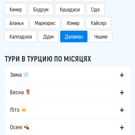
Кемер
Бодрум
Кушадаси
Сіде
Аланья
Мармарис
Измир
Кайсері
Каппадокія
Дідім
Даламан
Чешме
ТУРИ В ТУРЦИЮ ПО МІСЯЦЯХ
Зима
Весна
Літо
Осені