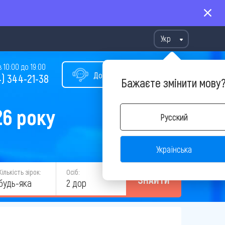
Укр
10:00 до 19:00
Допомога у виборі туру
) 344-21-38
Бажаєте змінити мову
26 року
Русский
Українська
Кількість зірок:
Осіб:
ЗНАЙТИ
будь-яка
2 дор