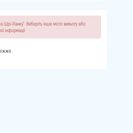
а Шрі-Ланку". Виберіть інше місто вильоту або
ої інформації
ріжжя