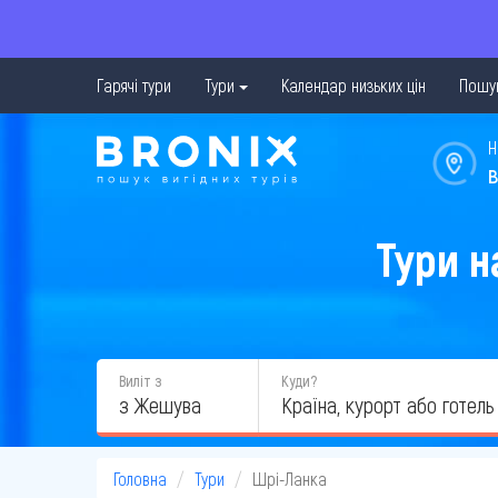
Гарячі тури
Тури
Календар низьких цін
Пошук
Н
в
Тури н
Виліт з
Куди?
з Жешува
Головна
Тури
Шрі-Ланка