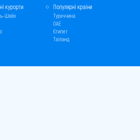
ні курорти
Популярні країни
ь-Шейх
Туреччина
ОАЕ
с
Єгипет
Таїланд
Способи оплати
 © 2005–2026
26
є публічною офертою