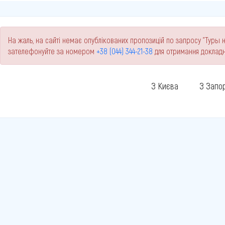
На жаль, на сайті немає опублікованих пропозицій по запросу "Туры н
зателефонуйте за номером
+38 (044) 344-21-38
для отримання докладн
З Києва
З Запо