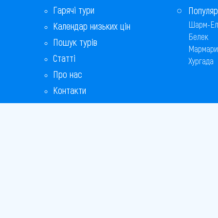
Гарячі тури
Популяр
Шарм-Ел
Календар низьких цін
Белек
Пошук турів
Мармари
Статті
Хургада
Про нас
Контакти
Бонусна програма
Відповіді на популярні питання
Copyright
Bronix 20
Сайт не 