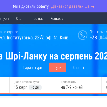
Ми відновили роботу
Дізнатися детальніше
 турів
Статті
Про нас
Контакти
аша адреса
Працюємо з 
ул. Інститутська, 22/7, оф. 41, Київ
+38 (044
а Шрі-Ланку на серпень 20
Гарячі тури
Тури
Статті
Дата начала тура:
Тривалість:
13 серп
на 7-9 ночей
±3 дні