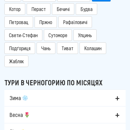
Котор
Пераст
Бечичі
Будва
Петровац
Пржно
Рафаїловичі
Свети-Стефан
Сутоморе
Улцинь
Подґориця
Чань
Тиват
Колашин
Жабляк
ТУРИ В ЧЕРНОГОРИЮ ПО МІСЯЦЯХ
Зима
Весна