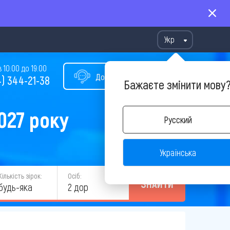
Укр
10:00 до 19:00
Допомога у виборі туру
) 344-21-38
Бажаєте змінити мову
027 року
Русский
Українська
Кількість зірок:
Осіб:
ЗНАЙТИ
будь-яка
2 дор