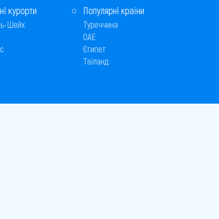
ні курорти
Популярні країни
ь-Шейх
Туреччина
ОАЕ
с
Єгипет
Таїланд
Способи оплати
 © 2005–2026
26
є публічною офертою