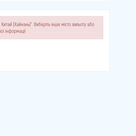
Китай (Хайнань)". Виберіть інше місто вильоту або
ої інформації