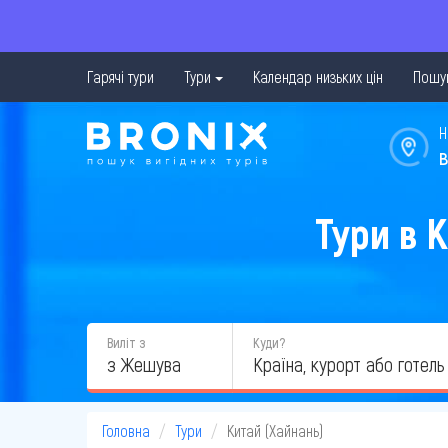
Гарячі тури
Тури
Календар низьких цін
Пошук
Н
в
Тури в 
Виліт з
Куди?
з Жешува
Головна
Тури
Китай (Хайнань)