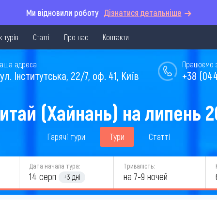
Ми відновили роботу
Дізнатися детальніше
 турів
Статті
Про нас
Контакти
аша адреса
Працюємо з 
ул. Інститутська, 22/7, оф. 41, Київ
+38 (044
Китай (Хайнань) на липень 2
Гарячі тури
Тури
Статті
Дата начала тура:
Тривалість:
14 серп
на 7-9 ночей
±3 дні