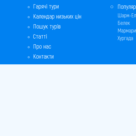
Гарячі тури
Популяр
Шарм-Ел
Календар низьких цін
Белек
Пошук турів
Мармари
Статті
Хургада
Про нас
Контакти
Бонусна програма
Відповіді на популярні питання
Copyright
Bronix 20
Сайт не 