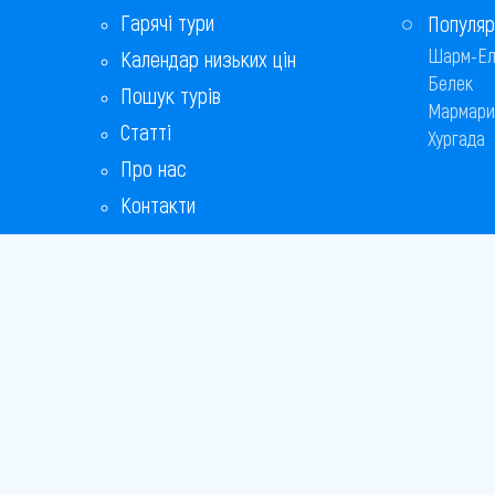
Гарячі тури
Популяр
Шарм-Ел
Календар низьких цін
Белек
Пошук турів
Мармари
Статті
Хургада
Про нас
Контакти
Бонусна програма
Відповіді на популярні питання
Copyright
Bronix 20
Сайт не 