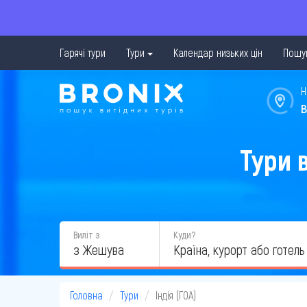
Гарячі тури
Тури
Календар низьких цін
Пошук
Н
в
Тури 
Виліт з
Куди?
з Жешува
Головна
Тури
Індія (ГОА)