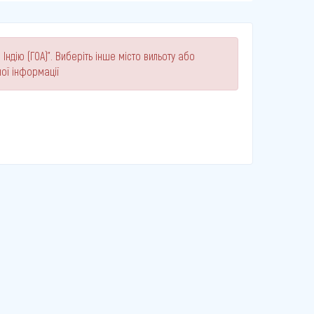
Індію (ГОА)". Виберіть інше місто вильоту або
ої інформації