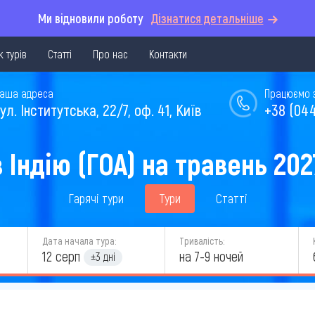
Ми відновили роботу
Дізнатися детальніше
 турів
Статті
Про нас
Контакти
аша адреса
Працюємо з 
ул. Інститутська, 22/7, оф. 41, Київ
+38 (044
в Індію (ГОА) на травень 202
Гарячі тури
Тури
Статті
Дата начала тура:
Тривалість:
12 серп
на 7-9 ночей
±3 дні