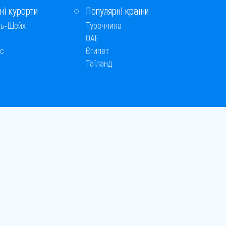
ні курорти
Популярні країни
ь-Шейх
Туреччина
ОАЕ
с
Єгипет
Таїланд
Способи оплати
 © 2005–2026
26
є публічною офертою