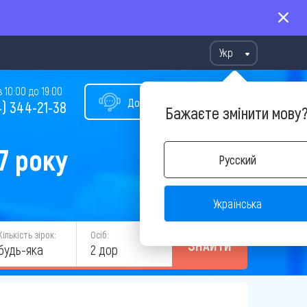
Укр
10:00 до 19:00
Допомога у виборі туру
) 344-21-38
Бажаєте змінити мову
7 року
Русский
Українська
Кількість зірок:
Осіб:
ЗНАЙТИ
будь-яка
2 дор