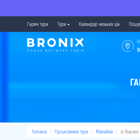
Гарячі тури
Тури
Календар низьких цін
Пошук
Н
в
ГА
Головна
Гірськолижні тури
Малайзія
зі Львова