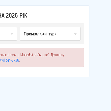
А 2026 РІК
Гірськолижні тури
лижні тури в Малайзії зі Львова". Детальну
044) 344-21-38
.