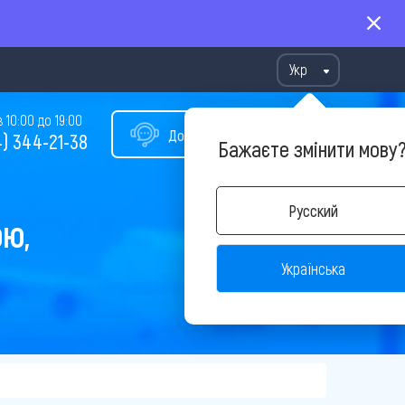
Укр
10:00 до 19:00
Допомога у виборі туру
) 344-21-38
Бажаєте змінити мову
Русский
ОЮ,
Українська