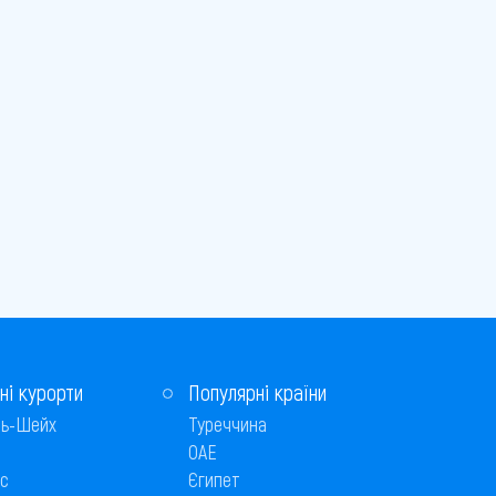
ні курорти
Популярні країни
ь-Шейх
Туреччина
ОАЕ
с
Єгипет