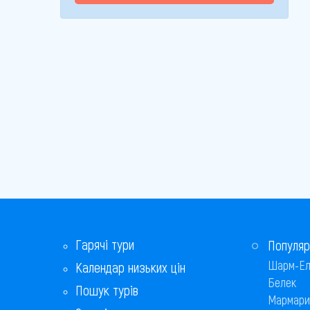
Гарячі тури
Популяр
Шарм-Ел
Календар низьких цін
Белек
Пошук турів
Мармари