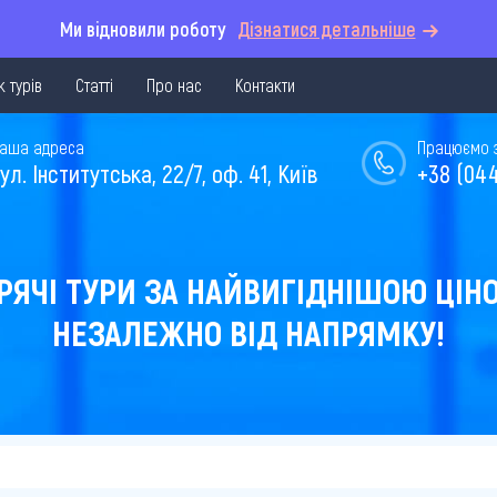
Ми відновили роботу
Дізнатися детальніше
 турів
Статті
Про нас
Контакти
аша адреса
Працюємо з 
ул. Інститутська, 22/7, оф. 41, Київ
+38 (044
РЯЧІ ТУРИ ЗА НАЙВИГІДНІШОЮ ЦІН
НЕЗАЛЕЖНО ВІД НАПРЯМКУ!