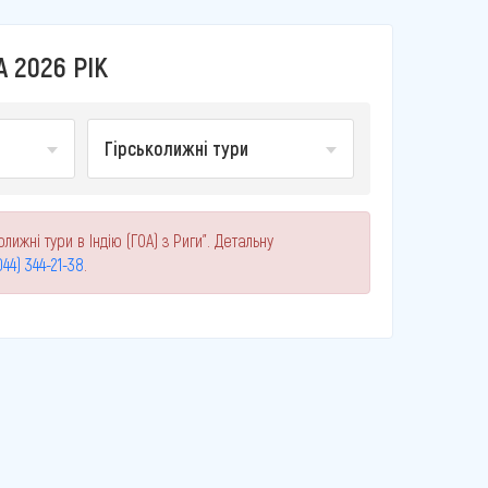
А 2026 РІК
Гірськолижні тури
ижні тури в Індію (ГОА) з Риги". Детальну
044) 344-21-38
.