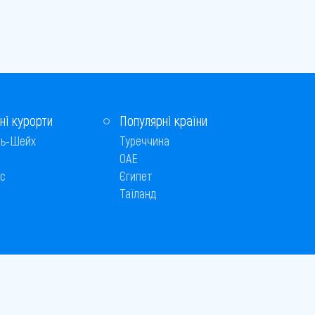
ні курорти
Популярні країни
ь-Шейх
Туреччина
ОАЕ
с
Єгипет
Таїланд