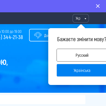
Укр
10:00 до 19:00
Допомога у виборі туру
) 344-21-38
Бажаєте змінити мову
Русский
ОЮ,
Українська