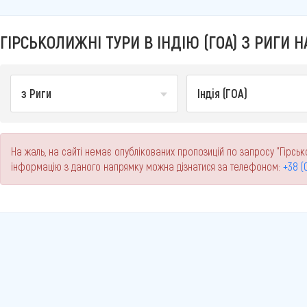
ГІРСЬКОЛИЖНІ ТУРИ В ІНДІЮ (ГОА) З РИГИ Н
з Риги
Індія (ГОА)
На жаль, на сайті немає опублікованих пропозицій по запросу "Гірськол
інформацію з даного напрямку можна дізнатися за телефоном:
+38 (