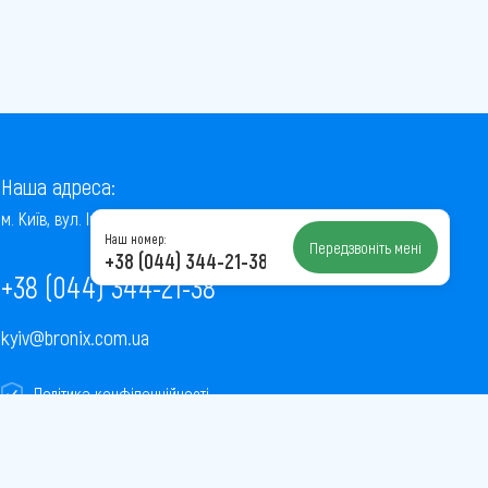
Наша адреса:
м. Київ, вул. Інститутська, 22/7, оф. 41
Наш номер:
Передзвоніть мені
+38 (044) 344-21-38
+38 (044) 344-21-38
kyiv@bronix.com.ua
Політика конфіденційності
Пользовательское соглашение
Публічна оферта
Карта сайту