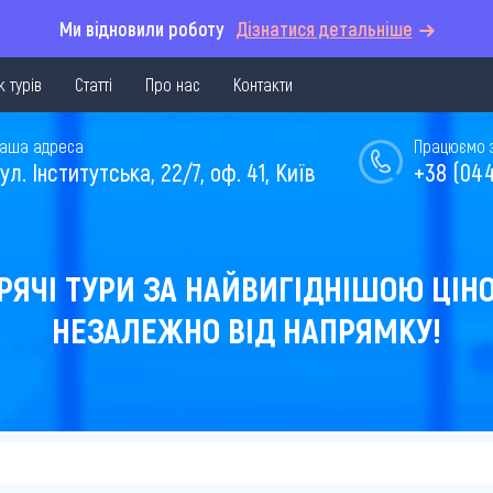
Ми відновили роботу
Дізнатися детальніше
 турів
Статті
Про нас
Контакти
аша адреса
Працюємо з 
ул. Інститутська, 22/7, оф. 41, Київ
+38 (044
РЯЧІ ТУРИ ЗА НАЙВИГІДНІШОЮ ЦІН
НЕЗАЛЕЖНО ВІД НАПРЯМКУ!