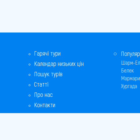
Гарячі тури
Популяр
Шарм-Ел
Календар низьких цін
Белек
Пошук турів
Мармари
Статті
Хургада
Про нас
Контакти
Бонусна програма
Відповіді на популярні питання