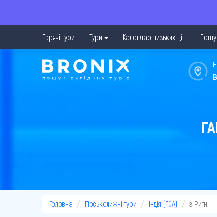
Гарячі тури
Тури
Календар низьких цін
Пошук
Н
в
ГА
Головна
Гірськолижні тури
Індія (ГОА)
з Риги