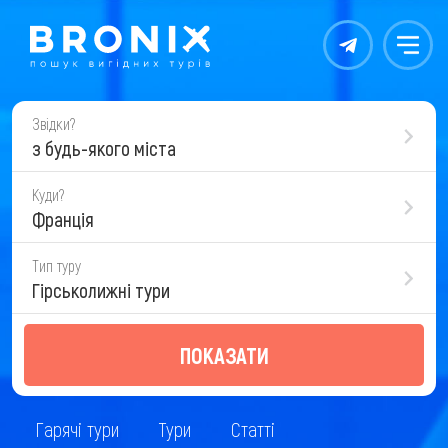
Контакты
Меню
Звідки?
з будь-якого міста
Куди?
Франція
Тип туру
Гірськолижні тури
ПОКАЗАТИ
Гарячі тури
Тури
Статті