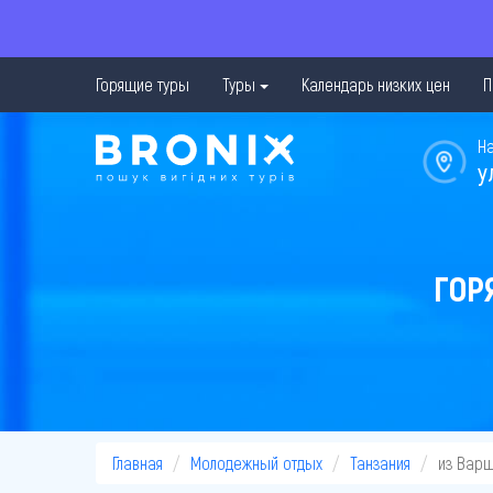
Горящие туры
Туры
Календарь низких цен
П
Н
у
ГОР
Главная
Молодежный отдых
Танзания
из Вар