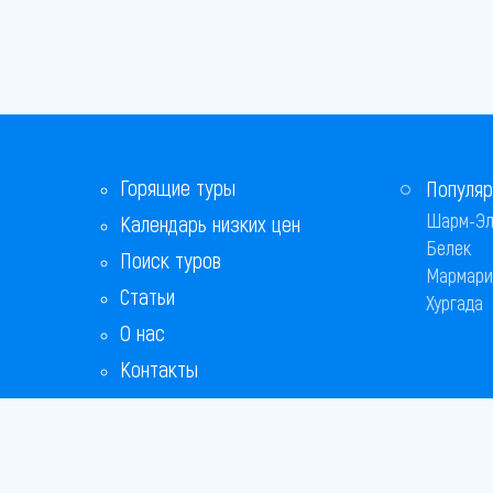
Горящие туры
Популяр
Шарм-Эл
Календарь низких цен
Белек
Поиск туров
Мармари
Статьи
Хургада
О нас
Контакты
Бонусная программа
Ответы на популярные вопросы