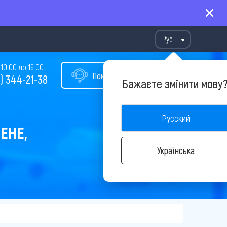
Рус
10:00 до 19:00
Помощь в подборе тура
) 344-21-38
Бажаєте змінити мову
Русский
ЕНЕ,
Українська