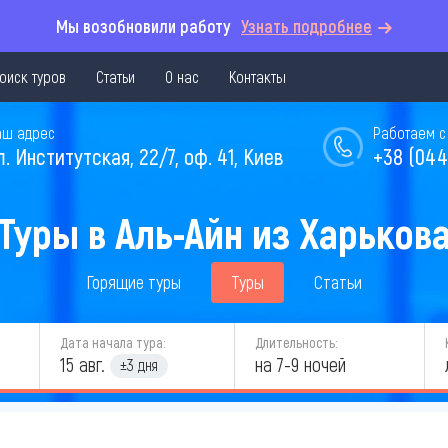
Мы возобновили работу
Узнать подробнее
оиск туров
Статьи
О нас
Контакты
аш адрес
Работаем с 
л. Институтская, 22/7, оф. 41, Киев
+38 (044
Туры в Аль-Айн из Харьков
Горящие туры
Туры
Статьи
Дата начала тура:
Длительность:
15 авг.
на 7-9 ночей
±3 дня