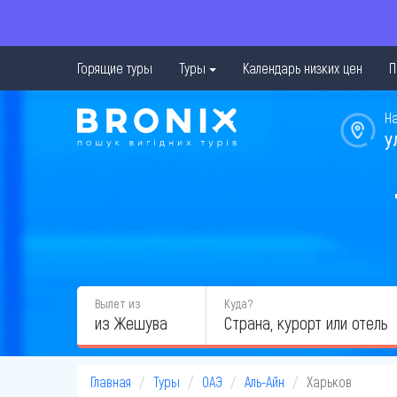
Горящие туры
Туры
Календарь низких цен
П
Н
у
Вылет из
Куда?
из Жешува
Главная
Туры
ОАЭ
Аль-Айн
Харьков