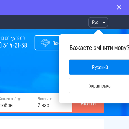
Рус
10:00 до 19:00
Помощь в подборе тура
) 344-21-38
Бажаєте змінити мову
а
Русский
Українська
Кол-во звёзд:
Человек:
НАЙТИ
любое
2 взр