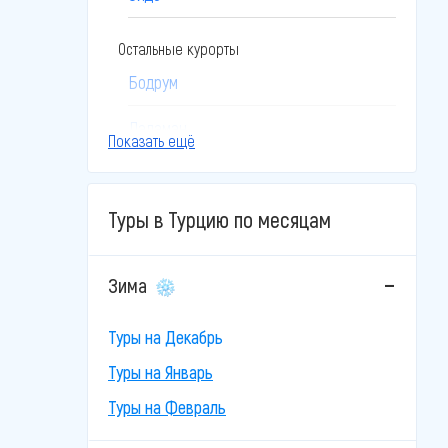
Остальные курорты
Бодрум
Даламан
Показать ещё
Дидим
Туры в Турцию по месяцам
Измир
Кайсери
Зима
Каппадокия
Туры на Декабрь
Кушадасы
Туры на Январь
Мармарис
Туры на Февраль