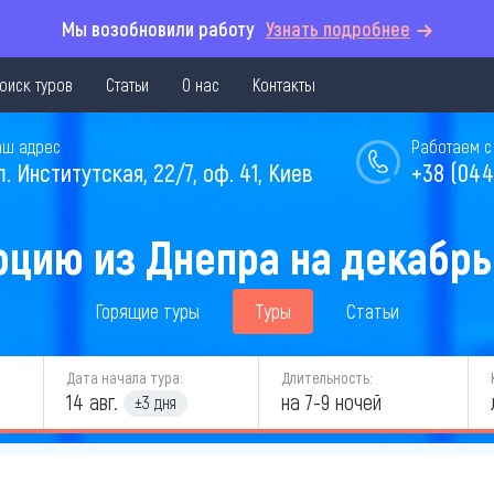
Мы возобновили работу
Узнать подробнее
оиск туров
Статьи
О нас
Контакты
аш адрес
Работаем с 
л. Институтская, 22/7, оф. 41, Киев
+38 (044
рцию из Днепра на декабрь
Горящие туры
Туры
Статьи
Дата начала тура:
Длительность:
14 авг.
на 7-9 ночей
±3 дня