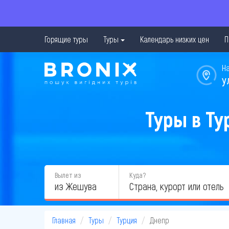
Горящие туры
Туры
Календарь низких цен
П
Н
у
Туры в Ту
Вылет из
Куда?
из Жешува
Главная
Туры
Турция
Днепр