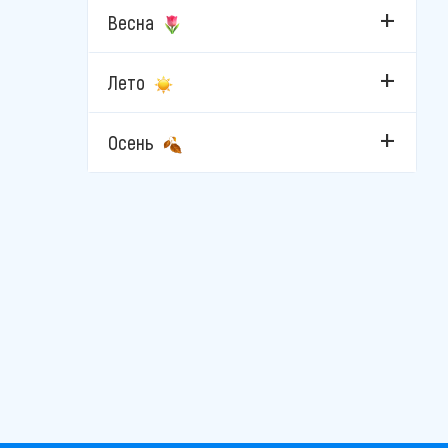
Стамбул
Весна
Фетхие
Лето
Чешме
Осень