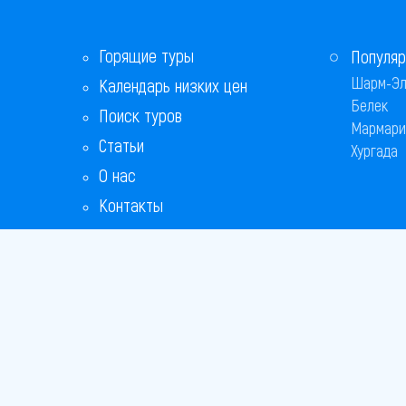
Горящие туры
Популяр
Шарм-Эл
Календарь низких цен
Белек
Поиск туров
Мармари
Статьи
Хургада
О нас
Контакты
Бонусная программа
Ответы на популярные вопросы
Copyright
Bronix 20