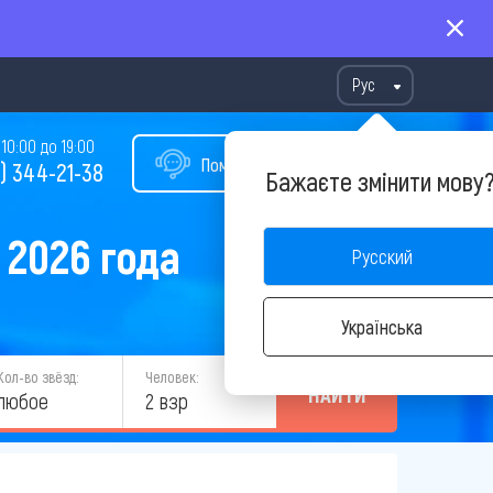
Рус
10:00 до 19:00
Помощь в подборе тура
) 344-21-38
Бажаєте змінити мову
 2026 года
Русский
Українська
Кол-во звёзд:
Человек:
НАЙТИ
любое
2 взр