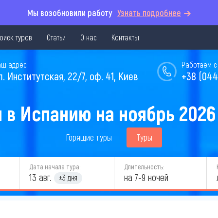
Мы возобновили работу
Узнать подробнее
оиск туров
Статьи
О нас
Контакты
аш адрес
Работаем с 
л. Институтская, 22/7, оф. 41, Киев
+38 (044
 в Испанию на ноябрь 2026
Горящие туры
Туры
Дата начала тура:
Длительность:
13 авг.
на 7-9 ночей
±3 дня