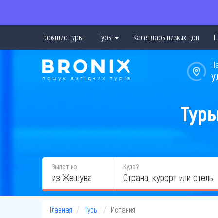
Горящие туры
Туры
Календарь низких цен
П
Н
у
Туры
Вылет из
Куда?
из Жешува
Главная
Туры
Испания