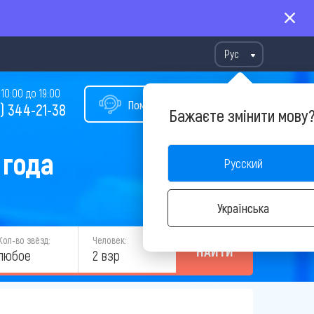
Рус
10:00 до 19:00
Помощь в подборе тура
) 344-21-38
Бажаєте змінити мову
 года
Русский
Українська
Кол-во звёзд:
Человек:
НАЙТИ
любое
2 взр