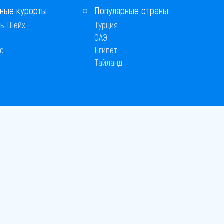
ные курорты
Популярные страны
ь-Шейх
Турция
ОАЭ
с
Египет
Тайланд
Способы оплаты
 © 2005–2026
26
вляется публичной офертой