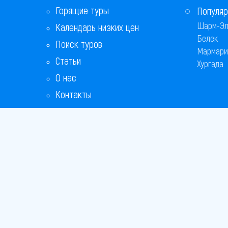
Горящие туры
Популяр
Шарм-Эл
Календарь низких цен
Белек
Поиск туров
Мармари
Статьи
Хургада
О нас
Контакты
Бонусная программа
Ответы на популярные вопросы
Copyright
Bronix 20
Сайт не я