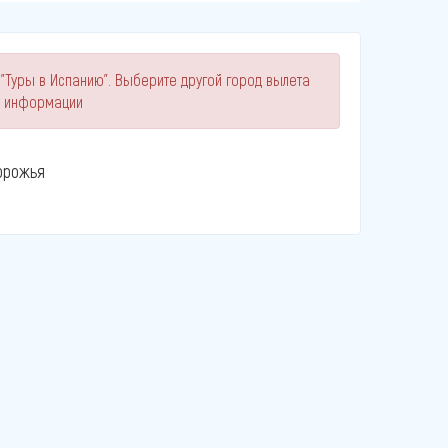
"Туры в Испанию". Выберите другой город вылета
й информации
орожья