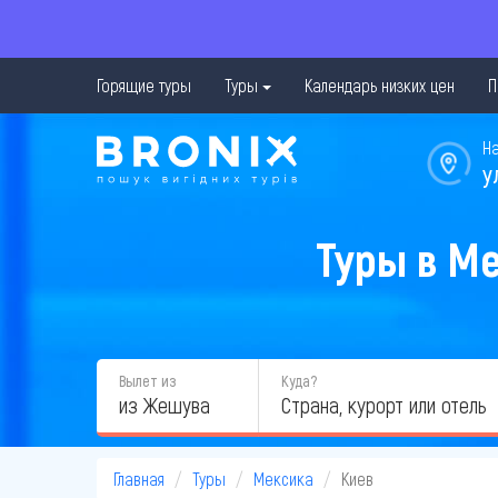
Горящие туры
Туры
Календарь низких цен
П
Н
у
Туры в Ме
Вылет из
Куда?
из Жешува
Главная
Туры
Мексика
Киев