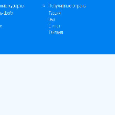
ные курорты
Популярные страны
ь-Шейх
Турция
ОАЭ
с
Египет
Тайланд
Способы оплаты
 © 2005–2026
26
вляется публичной офертой