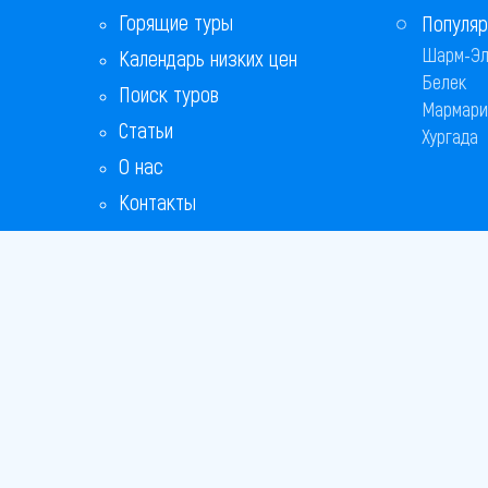
Горящие туры
Популяр
Шарм-Эл
Календарь низких цен
Белек
Поиск туров
Мармари
Статьи
Хургада
О нас
Контакты
Бонусная программа
Ответы на популярные вопросы
Copyright
Bronix 20
Сайт не я