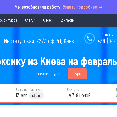
Мы возобновили работу
Узнать подробнее
оиск туров
Статьи
О нас
Контакты
аш адрес
Работаем с 
л. Институтская, 22/7, оф. 41, Киев
+38 (044
ксику из Киева на февраль
Горящие туры
Туры
Дата начала тура:
Длительность:
13 авг.
на 7-9 ночей
±3 дня