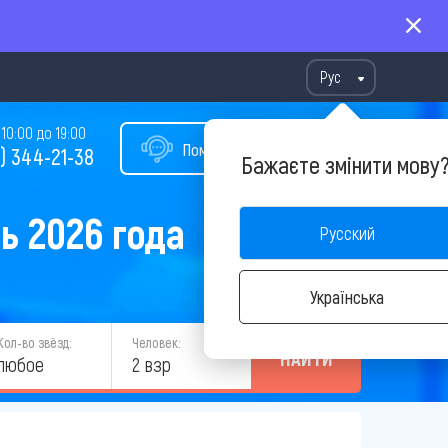
Рус
10:00 до 19:00
Помощь в подборе тура
) 344-21-38
Бажаєте змінити мову
ь 2026 года
Русский
Українська
Кол-во звёзд:
Человек:
НАЙТИ
любое
2 взр