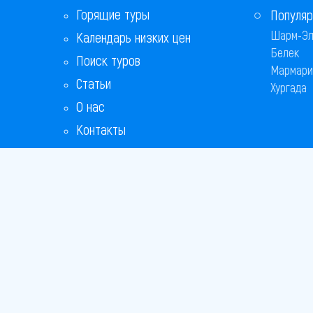
Горящие туры
Популяр
Шарм-Эл
Календарь низких цен
Белек
Поиск туров
Мармари
Статьи
Хургада
О нас
Контакты
Бонусная программа
Ответы на популярные вопросы
Copyright
Bronix 20
Сайт не я