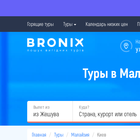
Горящие туры
Туры
Календарь низких цен
П
Н
у
Туры в Мал
Вылет из
Куда?
из Жешува
Главная
Туры
Малайзия
Киев