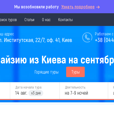
Мы возобновили работу
Узнать подробнее
оиск туров
Статьи
О нас
Контакты
аш адрес
Работаем с 
л. Институтская, 22/7, оф. 41, Киев
+38 (044
айзию из Киева на сентябр
Горящие туры
Туры
Дата начала тура:
Длительность:
14 авг.
на 7-9 ночей
±3 дня