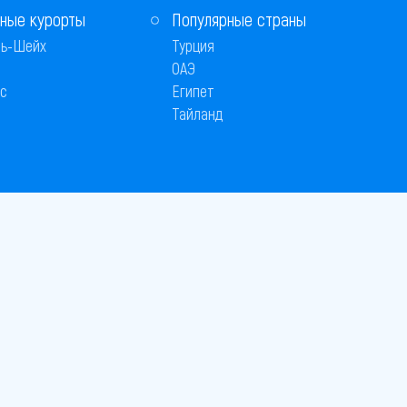
ные курорты
Популярные страны
ь-Шейх
Турция
ОАЭ
с
Египет
Тайланд
Способы оплаты
 © 2005–2026
26
вляется публичной офертой